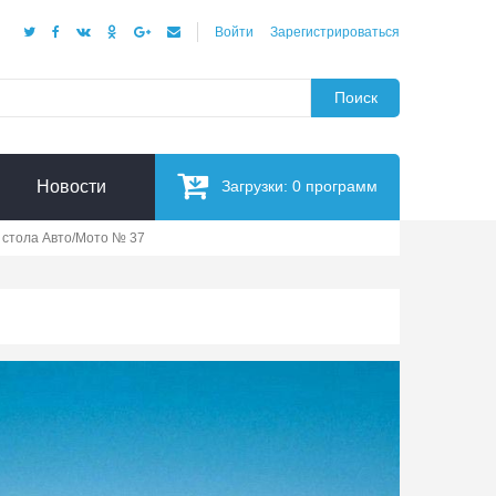
Войти
Зарегистрироваться
Поиск
Новости
Загрузки:
0
программ
 стола Авто/Мото № 37