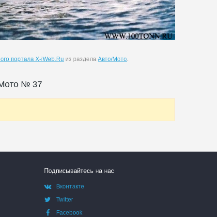
ого портала X-iWeb.Ru
из раздела
Авто/Мото
.
/Мото № 37
Подписывайтесь на нас
Вконтакте
Twitter
Facebook