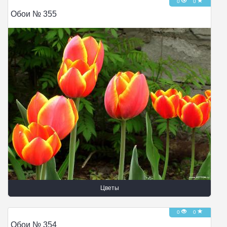
0
0
Обои № 355
Цветы
0
0
Обои № 354