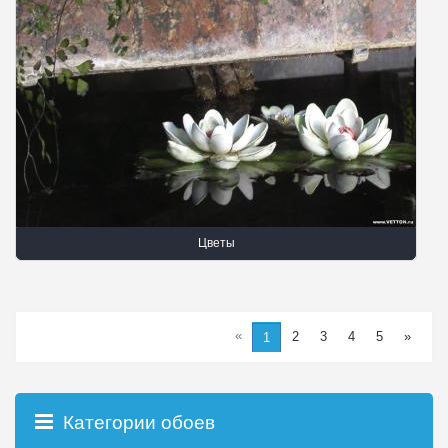
Цветы
«
2
3
4
5
»
1
Категории обоев