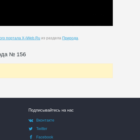
го портала X-iWeb.Ru
из раздела
Природа
.
ода № 156
Подписывайтесь на нас
Вконтакте
Twitter
Facebook